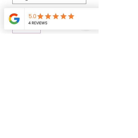
Cantidad
*
Agregar al carrito
Realizar compra
Bag 50ct.
Medios de comunicación social